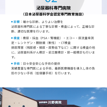
泌尿器科専門病院
（日本泌尿器科学会認定専門教育施設）
診察
：確かな診断、よりよい治療を
泌尿器科専門医による丁寧な診察・検査によって、正確な診
断、適切な医療を行います。
検査
：検尿・採血（PSA・腎機能）・エコー・尿流量率測
定・レントゲン・膀胱鏡（軟性）・CT検査
排尿障害（残尿感・頻尿・尿勢低下など）に関する検査の他
に、泌尿器科系がん検診・前立腺検診・尿一般検診も行いま
す。
手術
：日々安全安心な手術の提供
実績豊富な専門医による手術、最新医療機器を導入し体の負
担の少ない手術（低侵襲手術）を行います。