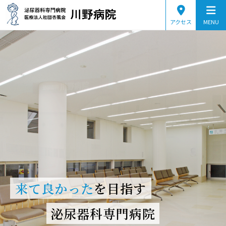
アクセス
MENU
当院のご案内
診療案内
疾患から探す
症状から探す
病院情報
医師紹介
来て良かった
を目指す
交通アクセス
泌尿器科専門病院
採用情報