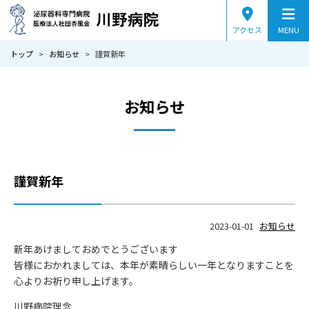
アクセス
MENU
トップ
>
お知らせ
>
謹賀新年
当院のご案内
診療案内
お知らせ
疾患から探す
症状から探す
謹賀新年
病院情報
2023-01-01
お知らせ
医師紹介
新年あけましておめでとうございます
皆様におかれましては、本年が素晴らしい一年となりますことを
交通アクセス
心よりお祈り申し上げます。
採用情報
川野病院理念