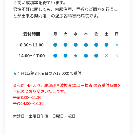
く高い成功率を得ています。
男性不妊に関しても、内服治療、手術など両方を行うこ
とが出来る県内唯一の泌尿器科専門病院です。
受付時間
月
火
水
木
金
土
日
8:30～12:00
●
●
●
●
●
●
×
14:00〜17:00
●
●
★
●
●
×
×
★
：月1回第3水曜日のみ18:00まで受付
令和8年4月より、腹部超音波検査(エコー検査)のみ受付時間を
下記のとおり変更いたします。
午前8:30～11:30
午後14:00～16:30
休診日：
土曜日午後・日曜日・祝日