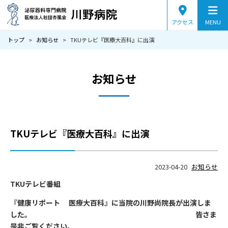
アクセス
MENU
トップ
>
お知らせ
>
TKUテレビ『医療大百科』に出演
当院のご案内
診療案内
お知らせ
疾患から探す
症状から探す
TKUテレビ『医療大百科』に出演
病院情報
2023-04-20
お知らせ
医師紹介
TKUテレビ番組
交通アクセス
『健康リポート 医療大百科』に当院の川野尚院長が出演しま
した。 皆さま
採用情報
是非ご覧ください。